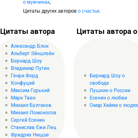
о мужчинах
,
Цитаты других авторов
о счастье
.
Цитаты автора
Цитаты автора о .
Александр Блок
Альберт Эйнштейн
Бернард Шоу
Владимир Путин
Генри Форд
Бернард Шоу о
Конфуций
свободе
Максим Горький
Пушкин о России
Марк Твен
Есенин о любви
Михаил Булгаков
Омар Хайям о людях
Михаил Ломоносов
Сергей Есенин
Станислав Ежи Лец
Фридрих Ницше