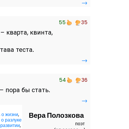
→
55
35
– кварта, квинта,
тава теста.
→
54
36
 – пора бы стать.
→
Вера Полозкова
,
о жизни
,
,
о разлуке
поэт
оразвитии
,