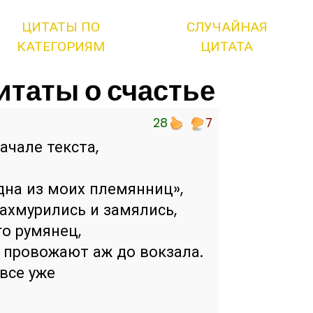
ЦИТАТЫ ПО
СЛУЧАЙНАЯ
КАТЕГОРИЯМ
ЦИТАТА
итаты о счастье
28
7
ачале текста,
одна из моих племянниц»,
нахмурились и замялись,
о румянец,
 провожают аж до вокзала.
 все уже