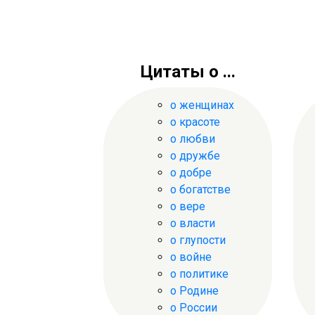
Цитаты о ...
о женщинах
о красоте
о любви
о дружбе
о добре
о богатстве
о вере
о власти
о глупости
о войне
о политике
о Родине
о России