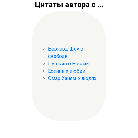
Цитаты автора о ...
Бернард Шоу о
свободе
Пушкин о России
Есенин о любви
Омар Хайям о людях