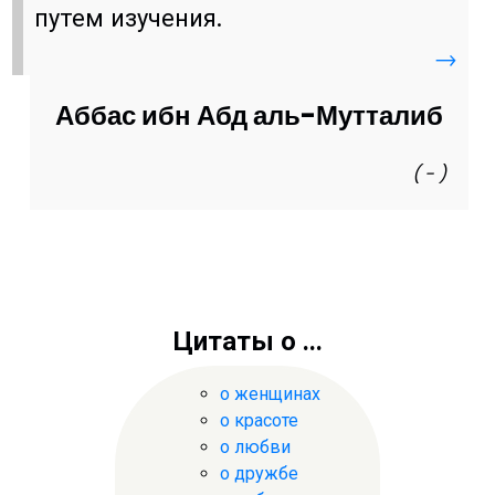
путем изучения.
→
Аббас ибн Абд аль-Мутталиб
( - )
Цитаты о ...
о женщинах
о красоте
о любви
о дружбе