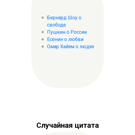
Бернард Шоу о
свободе
Пушкин о России
Есенин о любви
Омар Хайям о людях
Случайная цитата