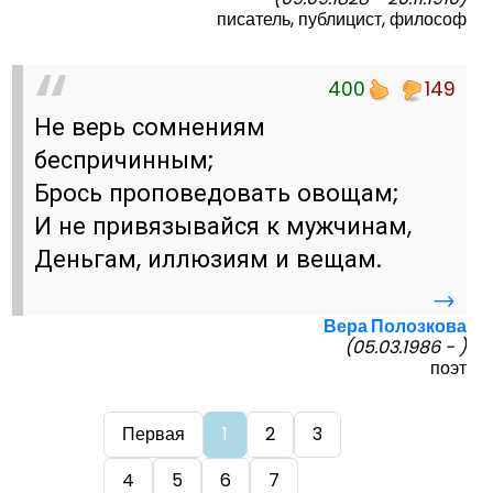
писатель, публицист, философ
400
149
Не верь сомнениям
беспричинным;
Брось проповедовать овощам;
И не привязывайся к мужчинам,
Деньгам, иллюзиям и вещам.
→
Вера Полозкова
(05.03.1986 - )
поэт
Первая
1
2
3
4
5
6
7