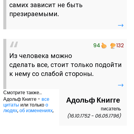
самих зависит не быть
презираемыми.
→
94
132
Из человека можно
сделать все, стоит только подойти
к нему со слабой стороны.
→
Смотрите также...
Адольф Книгге
Адольф Книгге -
все
цитаты
или только
о
писатель
людях
,
об изменениях
,
(16.10.1752 - 06.05.1796)