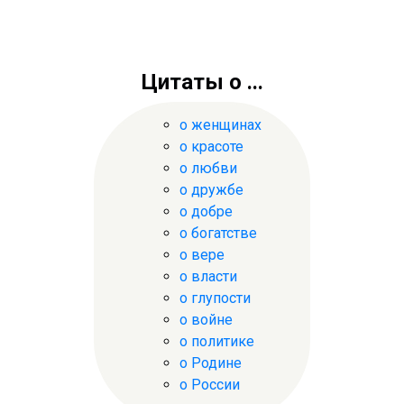
Цитаты о ...
о женщинах
о красоте
о любви
о дружбе
о добре
о богатстве
о вере
о власти
о глупости
о войне
о политике
о Родине
о России