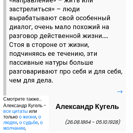
«направление» – жить или
застрелиться» – люди
вырабатывают свой особенный
диалог, очень мало похожий на
разговор действенной жизни....
Стоя в стороне от жизни,
подчиняясь ее течению, эти
пассивные натуры больше
разговаривают про себя и для себя,
чем для дела.
→
Смотрите также...
Александр Кугель
Александр Кугель -
все цитаты
или
только
о жизни
,
о
(26.08.1864 - 05.10.1928)
людях
,
о судьбе
,
о
молчании
,