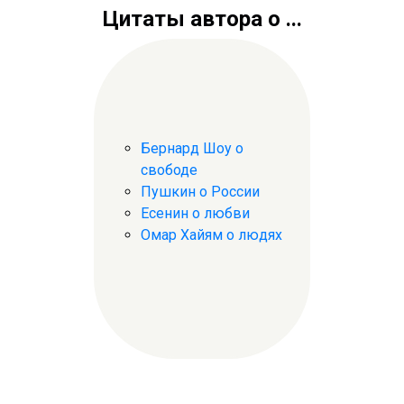
Цитаты автора о ...
Бернард Шоу о
свободе
Пушкин о России
Есенин о любви
Омар Хайям о людях