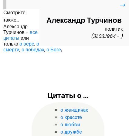
→
Смотрите
Александр Турчинов
также...
Александр
политик
Турчинов -
все
(31.03.1964 - )
цитаты
или
только
о вере
,
о
смерти
,
о победах
,
о Боге
,
Цитаты о ...
о женщинах
о красоте
о любви
о дружбе