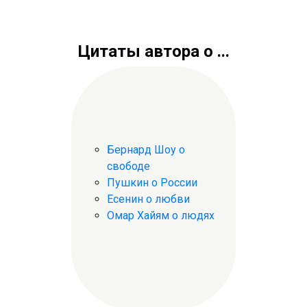
Цитаты автора о ...
Бернард Шоу о
свободе
Пушкин о России
Есенин о любви
Омар Хайям о людях