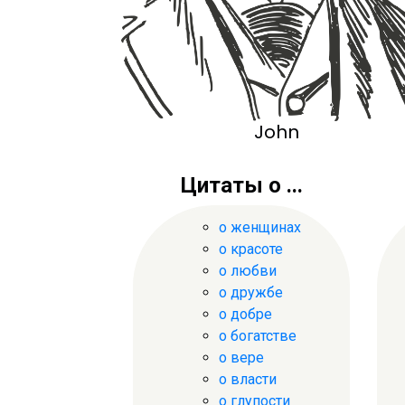
John
Цитаты о ...
о женщинах
о красоте
о любви
о дружбе
о добре
о богатстве
о вере
о власти
о глупости