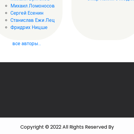
Михаил Ломоносов
Сергей Есенин
Станислав Ежи Лец
Фридрих Ницше
все авторы...
Copyright © 2022 All Rights Reserved By