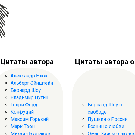
Цитаты автора
Цитаты автора о .
Александр Блок
Альберт Эйнштейн
Бернард Шоу
Владимир Путин
Генри Форд
Бернард Шоу о
Конфуций
свободе
Максим Горький
Пушкин о России
Марк Твен
Есенин о любви
Михаил Булгаков
Омар Хайям о людях