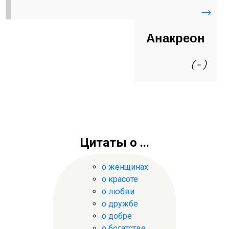
→
Анакреон
( - )
Цитаты о ...
о женщинах
о красоте
о любви
о дружбе
о добре
о богатстве