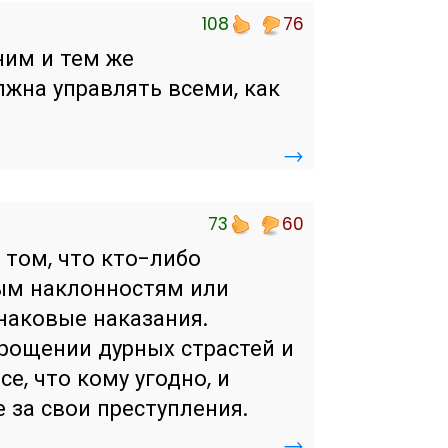
108
76
ним и тем же
лжна управлять всеми, как
→
73
60
 том, что кто-либо
ым наклонностям или
наковые наказания.
крощении дурных страстей и
се, что кому угодно, и
 за свои преступления.
→