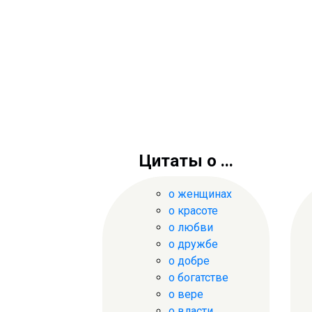
Цитаты о ...
о женщинах
о красоте
о любви
о дружбе
о добре
о богатстве
о вере
о власти