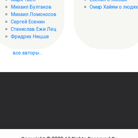
Михаил Булгаков
Омар Хайям о людях
Михаил Ломоносов
Сергей Есенин
Станислав Ежи Лец
Фридрих Ницше
все авторы...