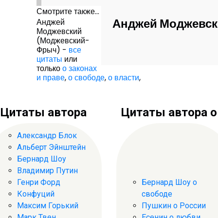
Смотрите также...
Анджей Моджевс
Анджей
Моджевский
(Моджевский-
Фрыч) -
все
цитаты
или
только
о законах
и праве
,
о свободе
,
о власти
,
Цитаты автора
Цитаты автора о .
Александр Блок
Альберт Эйнштейн
Бернард Шоу
Владимир Путин
Генри Форд
Бернард Шоу о
Конфуций
свободе
Максим Горький
Пушкин о России
Марк Твен
Есенин о любви