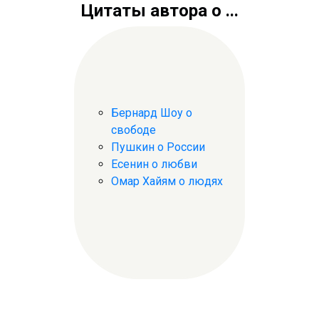
Цитаты автора о ...
Бернард Шоу о
свободе
Пушкин о России
Есенин о любви
Омар Хайям о людях