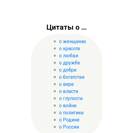
Цитаты о ...
о женщинах
о красоте
о любви
о дружбе
о добре
о богатстве
о вере
о власти
о глупости
о войне
о политике
о Родине
о России