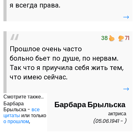
я всегда права.
→
38
71
Прошлое очень часто
больно бьет по душе, по нервам.
Так что я приучила себя жить тем,
что имею сейчас.
→
Смотрите также...
Барбара Брыльска
Барбара
Брыльска -
все
актриса
цитаты
или только
(05.06.1941 - )
о прошлом
,