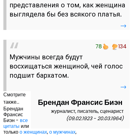
представления о том, как женщина
выглядела бы без всякого платья.
→
78
134
Мужчины всегда будут
восхищаться женщиной, чей голос
подшит бархатом.
→
Смотрите
Брендан Франсис Биэн
также...
Брендан
журналист, писатель, сценарист
Франсис
(09.02.1923 - 20.03.1964)
Биэн -
все
цитаты
или
только
о женщинах
,
о мужчинах
,