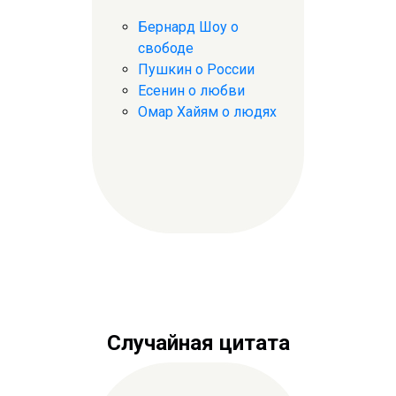
Бернард Шоу о
свободе
Пушкин о России
Есенин о любви
Омар Хайям о людях
Случайная цитата