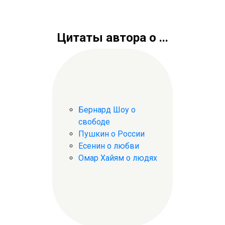
Цитаты автора о ...
Бернард Шоу о
свободе
Пушкин о России
Есенин о любви
Омар Хайям о людях