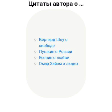
Цитаты автора о ...
Бернард Шоу о
свободе
Пушкин о России
Есенин о любви
Омар Хайям о людях