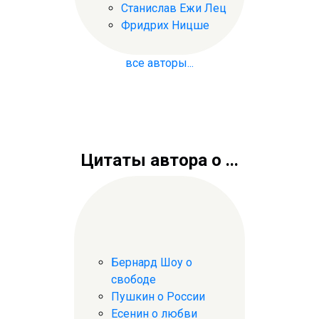
Станислав Ежи Лец
Фридрих Ницше
все авторы...
Цитаты автора о ...
Бернард Шоу о
свободе
Пушкин о России
Есенин о любви