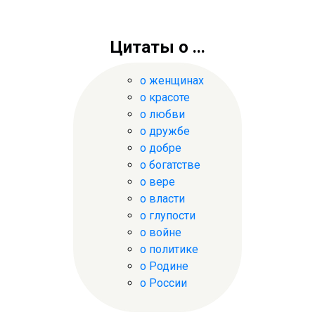
Цитаты о ...
о женщинах
о красоте
о любви
о дружбе
о добре
о богатстве
о вере
о власти
о глупости
о войне
о политике
о Родине
о России