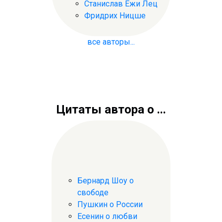
Станислав Ежи Лец
Фридрих Ницше
все авторы...
Цитаты автора о ...
Бернард Шоу о
свободе
Пушкин о России
Есенин о любви