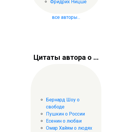
Фридрих Ницше
все авторы...
Цитаты автора о ...
Бернард Шоу о
свободе
Пушкин о России
Есенин о любви
Омар Хайям о людях