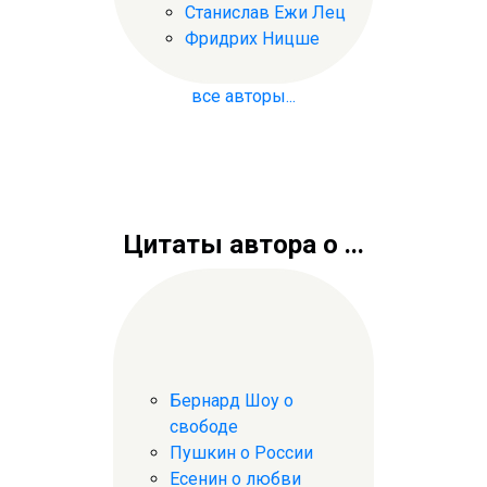
Станислав Ежи Лец
Фридрих Ницше
все авторы...
Цитаты автора о ...
Бернард Шоу о
свободе
Пушкин о России
Есенин о любви