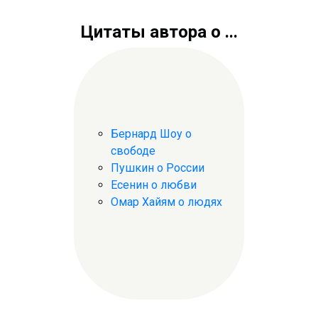
Цитаты автора о ...
Бернард Шоу о
свободе
Пушкин о России
Есенин о любви
Омар Хайям о людях