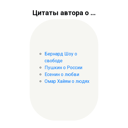
Цитаты автора о ...
Бернард Шоу о
свободе
Пушкин о России
Есенин о любви
Омар Хайям о людях