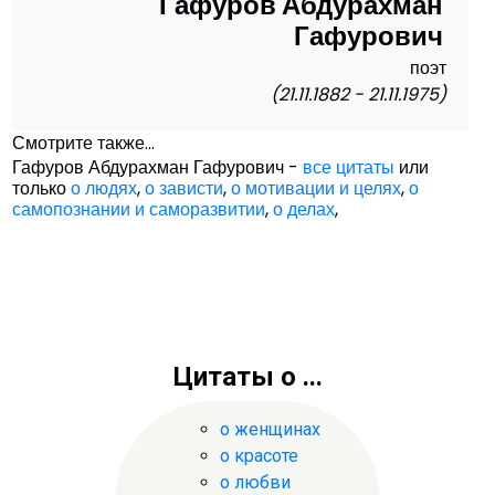
Гафуров Абдурахман
Гафурович
поэт
(21.11.1882 - 21.11.1975)
Смотрите также...
Гафуров Абдурахман Гафурович -
все цитаты
или
только
о людях
,
о зависти
,
о мотивации и целях
,
о
самопознании и саморазвитии
,
о делах
,
Цитаты о ...
о женщинах
о красоте
о любви