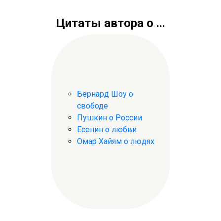
Цитаты автора о ...
Бернард Шоу о
свободе
Пушкин о России
Есенин о любви
Омар Хайям о людях