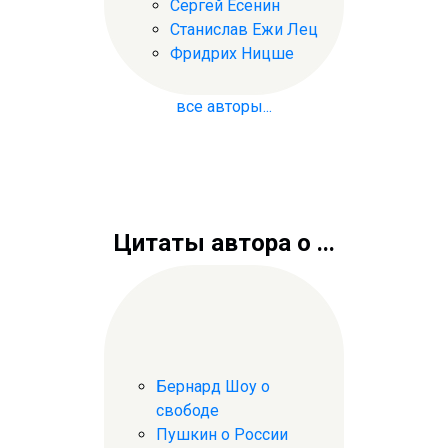
Сергей Есенин
Станислав Ежи Лец
Фридрих Ницше
все авторы...
Цитаты автора о ...
Бернард Шоу о
свободе
Пушкин о России