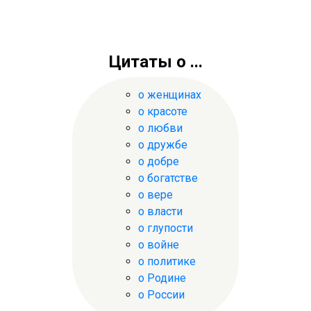
Цитаты о ...
о женщинах
о красоте
о любви
о дружбе
о добре
о богатстве
о вере
о власти
о глупости
о войне
о политике
о Родине
о России