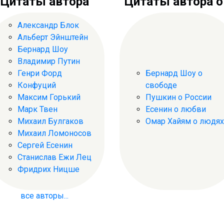
Цитаты автора
Цитаты автора о .
Александр Блок
Альберт Эйнштейн
Бернард Шоу
Владимир Путин
Генри Форд
Бернард Шоу о
Конфуций
свободе
Максим Горький
Пушкин о России
Марк Твен
Есенин о любви
Михаил Булгаков
Омар Хайям о людях
Михаил Ломоносов
Сергей Есенин
Станислав Ежи Лец
Фридрих Ницше
все авторы...