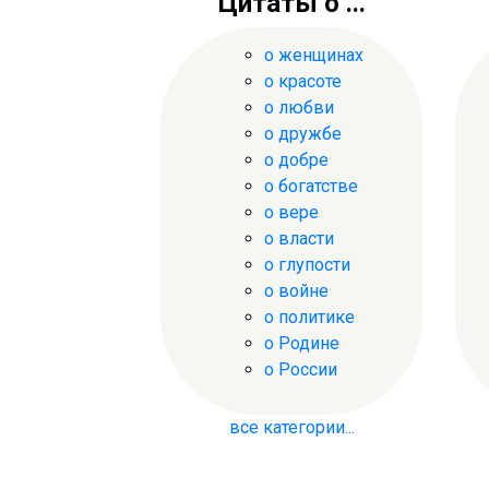
Цитаты о ...
о женщинах
о красоте
о любви
о дружбе
о добре
о богатстве
о вере
о власти
о глупости
о войне
о политике
о Родине
о России
все категории...