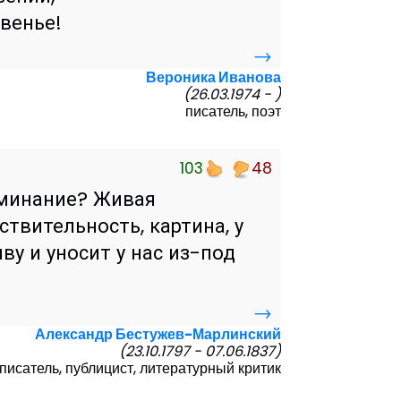
овенье!
→
Вероника Иванова
(26.03.1974 - )
писатель, поэт
103
48
оминание? Живая
йствительность, картина, у
ву и уносит у нас из-под
→
Александр Бестужев-Марлинский
(23.10.1797 - 07.06.1837)
писатель, публицист, литературный критик