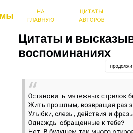
НА
ЦИТАТЫ
змы
ГЛАВНУЮ
АВТОРОВ
Цитаты и высказыв
воспоминаниях
продолжи
Остановить мятежных стрелок б
Жить прошлым, возвращая раз з
Улыбки, слезы, действия и фразы
Однажды обращенные к тебе?
Нет. В будущем так много откро