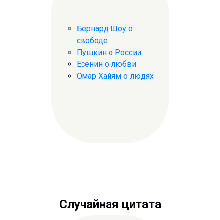
Бернард Шоу о
свободе
Пушкин о России
Есенин о любви
Омар Хайям о людях
Случайная цитата