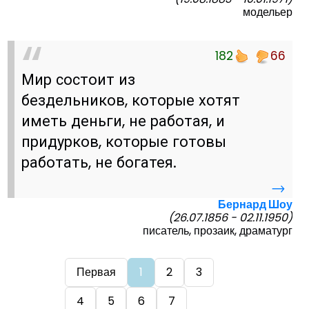
модельер
182
66
Мир состоит из
бездельников, которые хотят
иметь деньги, не работая, и
придурков, которые готовы
работать, не богатея.
→
Бернард Шоу
(26.07.1856 - 02.11.1950)
писатель, прозаик, драматург
Первая
1
2
3
4
5
6
7