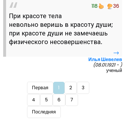
118
36
При красоте тела
невольно веришь в красоту души;
при красоте души не замечаешь
физического несовершенства.
→
Илья Шевелев
(08.01.1921 - )
ученый
Первая
1
2
3
4
5
6
7
Последняя