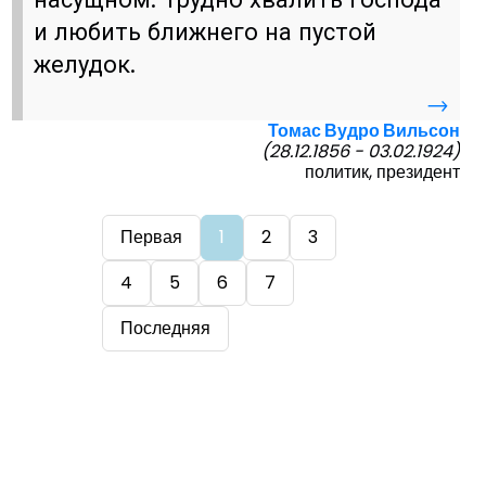
и любить ближнего на пустой
желудок.
→
Томас Вудро Вильсон
(28.12.1856 - 03.02.1924)
политик, президент
Первая
1
2
3
4
5
6
7
Последняя