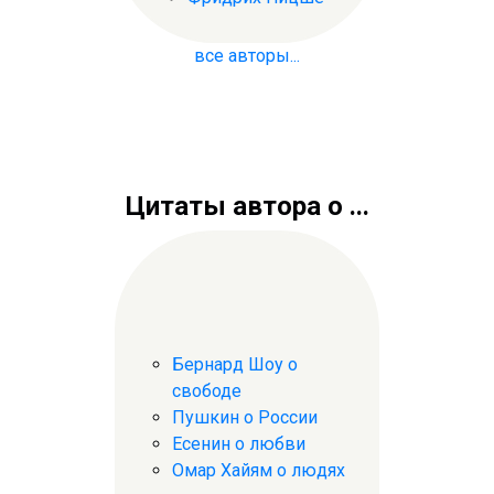
все авторы...
Цитаты автора о ...
Бернард Шоу о
свободе
Пушкин о России
Есенин о любви
Омар Хайям о людях