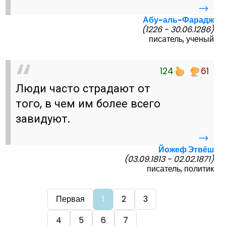
→
Абу-аль-Фарадж
(1226 - 30.06.1286)
писатель, ученый
124
61
Люди часто страдают от
того, в чем им более всего
завидуют.
→
Йожеф Этвёш
(03.09.1813 - 02.02.1871)
писатель, политик
Первая
1
2
3
4
5
6
7