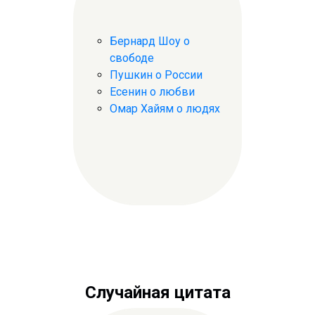
Бернард Шоу о
свободе
Пушкин о России
Есенин о любви
Омар Хайям о людях
Случайная цитата