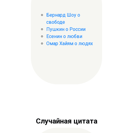
Бернард Шоу о
свободе
Пушкин о России
Есенин о любви
Омар Хайям о людях
Случайная цитата