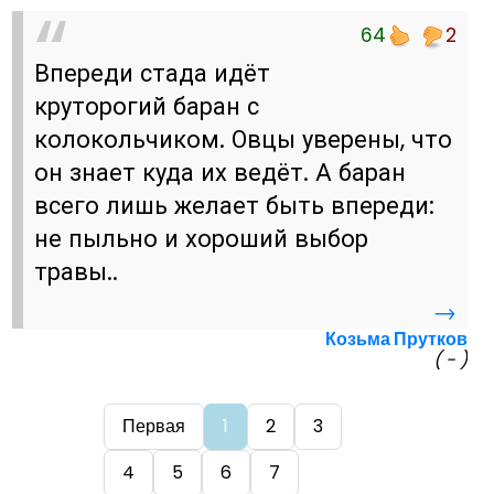
64
2
Впереди стада идёт
круторогий баран с
колокольчиком. Овцы уверены, что
он знает куда их ведёт. А баран
всего лишь желает быть впереди:
не пыльно и хороший выбор
травы..
→
Козьма Прутков
( - )
Первая
1
2
3
4
5
6
7