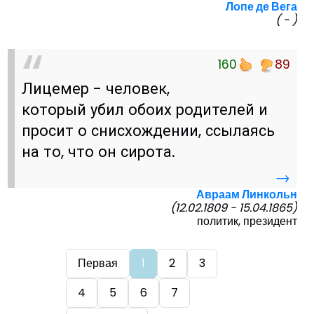
Лопе де Вега
( - )
160
89
Лицемер - человек,
который убил обоих родителей и
просит о снисхождении, ссылаясь
на то, что он сирота.
→
Авраам Линкольн
(12.02.1809 - 15.04.1865)
политик, президент
Первая
1
2
3
4
5
6
7