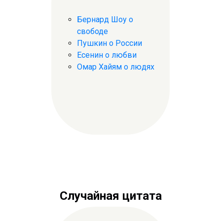
Бернард Шоу о
свободе
Пушкин о России
Есенин о любви
Омар Хайям о людях
Случайная цитата