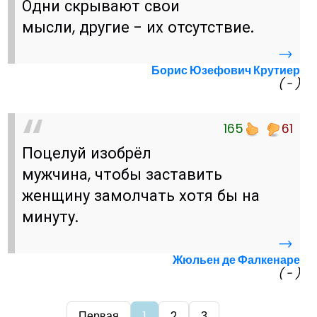
Одни скрывают свои
мысли, другие - их отсутствие.
→
Борис Юзефович Крутиер
( - )
165
61
Поцелуй изобрёл
мужчина, чтобы заставить
женщину замолчать хотя бы на
минуту.
→
Жюльен де Фалкенаре
( - )
Первая
1
2
3