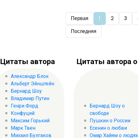
Первая
1
2
3
Последняя
Цитаты автора
Цитаты автора о .
Александр Блок
Альберт Эйнштейн
Бернард Шоу
Владимир Путин
Генри Форд
Бернард Шоу о
Конфуций
свободе
Максим Горький
Пушкин о России
Марк Твен
Есенин о любви
Михаил Булгаков
Омар Хайям о людях