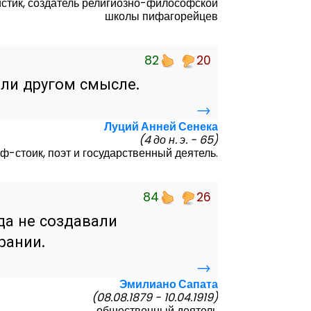
стик, создатель религиозно-философской
школы пифагорейцев
82
20
или другом смысле.
→
Луций Анней Сенека
(4 до н. э. - 65)
-стоик, поэт и государственный деятель.
84
26
да не создавали
рании.
→
Эмилиано Сапата
(08.08.1879 - 10.04.1919)
общественный деятель