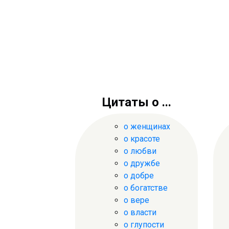
Цитаты о ...
о женщинах
о красоте
о любви
о дружбе
о добре
о богатстве
о вере
о власти
о глупости