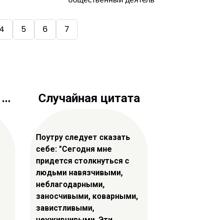
4
5
6
7
..
Случайная цитата
Поутру следует сказать
себе: "Сегодня мне
придется столкнуться с
людьми навязчивыми,
неблагодарными,
заносчивыми, коварными,
завистливыми,
неуживчивыми. Эти