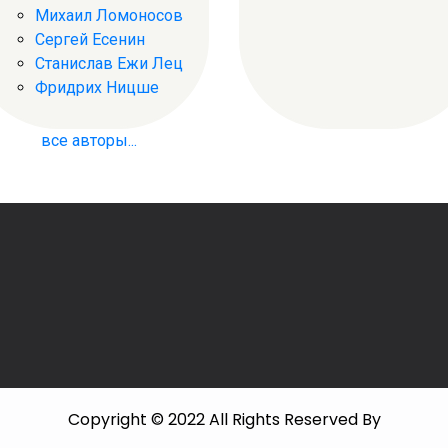
Михаил Ломоносов
Сергей Есенин
Станислав Ежи Лец
Фридрих Ницше
все авторы...
Copyright © 2022 All Rights Reserved By