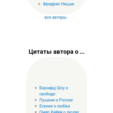
Фридрих Ницше
все авторы...
Цитаты автора о ...
Бернард Шоу о
свободе
Пушкин о России
Есенин о любви
Омар Хайям о людях