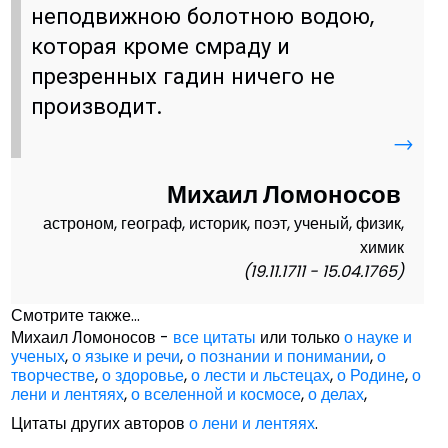
неподвижною болотною водою,
которая кроме смраду и
презренных гадин ничего не
производит.
→
Михаил Ломоносов
астроном, географ, историк, поэт, ученый, физик,
химик
(19.11.1711 - 15.04.1765)
Смотрите также...
Михаил Ломоносов -
все цитаты
или только
о науке и
ученых
,
о языке и речи
,
о познании и понимании
,
о
творчестве
,
о здоровье
,
о лести и льстецах
,
о Родине
,
о
лени и лентяях
,
о вселенной и космосе
,
о делах
,
Цитаты других авторов
о лени и лентяях
.