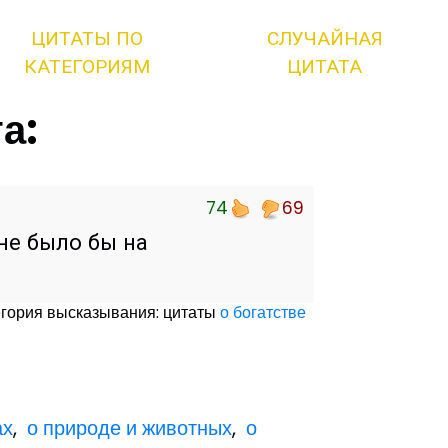
ЦИТАТЫ ПО
СЛУЧАЙНАЯ
КАТЕГОРИЯМ
ЦИТАТА
а:
74
69
 не было бы на
егория высказывания: цитаты
о богатстве
ах
,
о природе и животных
,
о