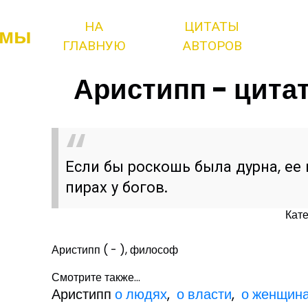
НА
ЦИТАТЫ
змы
ГЛАВНУЮ
АВТОРОВ
Аристипп - цитат
Если бы роскошь была дурна, ее
пирах у богов.
Кат
Аристипп ( - ), философ
Смотрите также...
Аристипп
о людях
,
о власти
,
о женщин