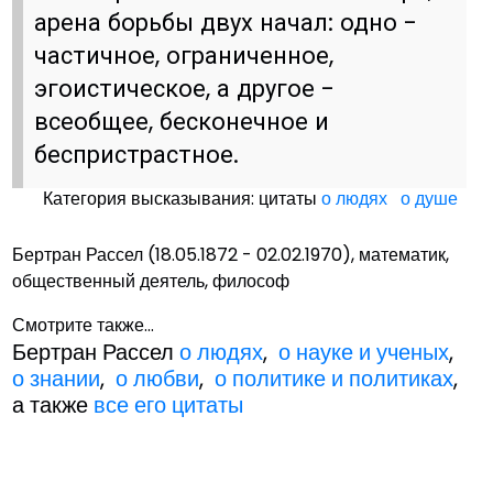
арена борьбы двух начал: одно -
частичное, ограниченное,
эгоистическое, а другое -
всеобщее, бесконечное и
беспристрастное.
Категория высказывания: цитаты
о людях
о душе
Бертран Рассел (18.05.1872 - 02.02.1970), математик,
общественный деятель, философ
Смотрите также...
Бертран Рассел
о людях
,
о науке и ученых
,
о знании
,
о любви
,
о политике и политиках
,
а также
все его цитаты