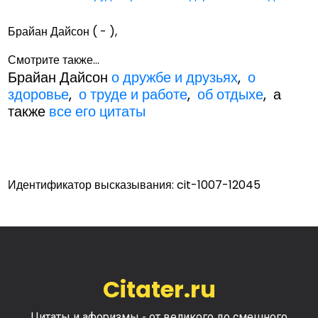
Брайан Дайсон ( - ),
Смотрите также...
Брайан Дайсон
о дружбе и друзьях
,
о
здоровье
,
о труде и работе
,
об отдыхе
, а
также
все его цитаты
Идентификатор высказывания: cit-1007-12045
Citater.ru
Цитаты и афоризмы - от великого до смешного