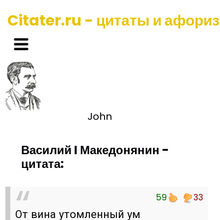
Citater.ru - цитаты и афори
John
Василий I Македонянин -
цитата:
59
33
От вина утомленный ум