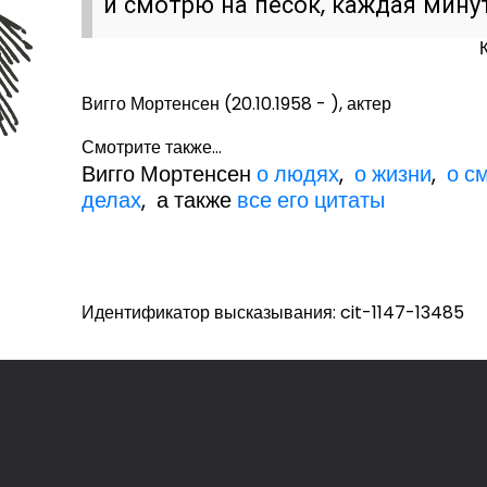
и смотрю на песок, каждая мину
Вигго Мортенсен (20.10.1958 - ), актер
Смотрите также...
Вигго Мортенсен
о людях
,
о жизни
,
о с
делах
, а также
все его цитаты
Идентификатор высказывания: cit-1147-13485