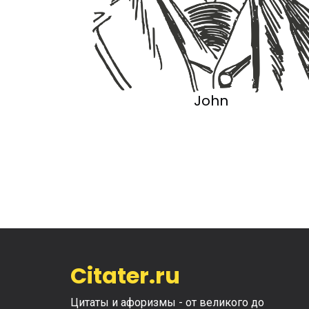
John
Citater.ru
Цитаты и афоризмы - от великого до