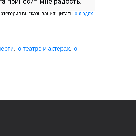
та приносит мне радость.
Категория высказывания: цитаты
о людях
мерти
,
о театре и актерах
,
о