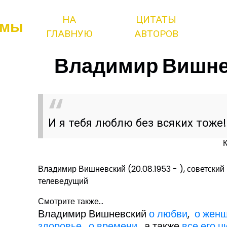
НА
ЦИТАТЫ
змы
ГЛАВНУЮ
АВТОРОВ
Владимир Вишнев
И я тебя люблю без всяких тоже!.
Владимир Вишневский (20.08.1953 - ), советский 
телеведущий
Смотрите также...
Владимир Вишневский
о любви
,
о жен
здоровье
,
о времени
, а также
все его ц