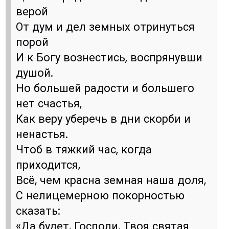
верой
От дум и дел земных отринуться
порой
И к Богу вознестись, воспрянувши
душой.
Но большей радости и большего
нет счастья,
Как веру уберечь в дни скорби и
ненастья.
Чтоб в тяжкий час, когда
приходится,
Всё, чем красна земная наша доля,
С нелицемерною покорностью
сказать:
«Да будет, Господи, Твоя святая