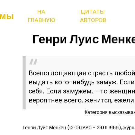
НА
ЦИТАТЫ
змы
ГЛАВНУЮ
АВТОРОВ
Генри Луис Менке
Всепоглощающая страсть любо
выдать кого-нибудь замуж. Если
себя. Если замужем, - то женщин
вероятнее всего, женится, ежели
Категория высказыва
Генри Луис Менкен (12.09.1880 - 29.01.1956), журн