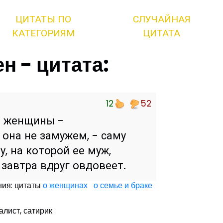
ЦИТАТЫ ПО
СЛУЧАЙНАЯ
КАТЕГОРИЯМ
ЦИТАТА
н - цитата:
12
52
й женщины -
 она не замужем, - саму
у, на которой ее муж,
 завтра вдруг овдовеет.
ния: цитаты
о женщинах
о семье и браке
алист, сатирик