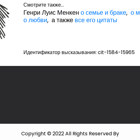
Смотрите также...
Генри Луис Менкен
о семье и браке
,
о 
о любви
, а также
все его цитаты
Идентификатор высказывания: cit-1584-15965
Copyright © 2022 All Rights Reserved By