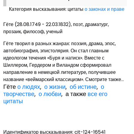
Категория высказывания: цитаты
о законах и праве
Гёте (28.08.1749 - 22.03.1832), поэт, драматург,
прозаик, философ, ученый
Гёте творил в разных жанрах: поэзия, драма, эпос,
автобиография, эпистолярия. Он стал главным
идеологом течения «Буря и натиск». Вместе с
Шиллером, Гердером и Виландом сформировал
направление в немецкой литературе, получившее
название «веймарский классицизм». Смотрите также...
Гёте
о людях
,
о жизни
,
об истине
,
о
творчестве
,
о любви
, а также
все его
цитаты
Идентификатор высказывания: cit-124-16541