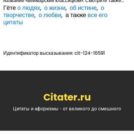
название «веймарский классицизм». Смотрите также...
Гёте
о людях
,
о жизни
,
об истине
,
о
творчестве
,
о любви
, а также
все его
цитаты
Идентификатор высказывания: cit-124-16591
Citater.ru
Цитаты и афоризмы - от великого до смешного