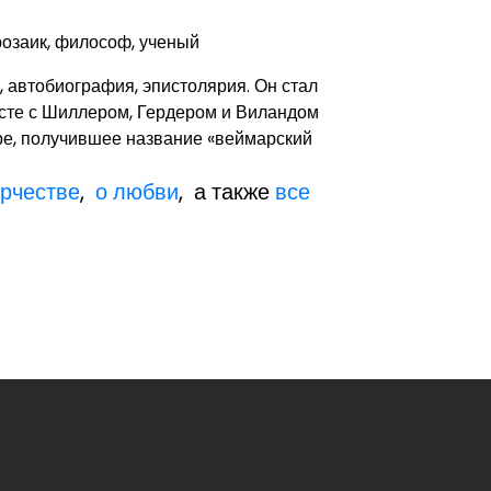
прозаик, философ, ученый
с, автобиография, эпистолярия. Он стал
есте с Шиллером, Гердером и Виландом
е, получившее название «веймарский
орчестве
,
о любви
, а также
все