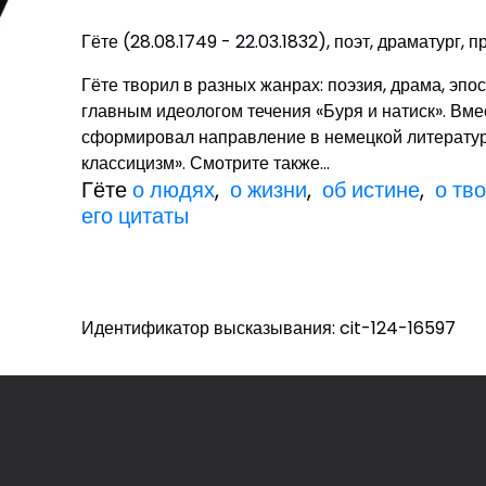
Гёте (28.08.1749 - 22.03.1832), поэт, драматург, 
Гёте творил в разных жанрах: поэзия, драма, эпо
главным идеологом течения «Буря и натиск». Вм
сформировал направление в немецкой литератур
классицизм». Смотрите также...
Гёте
о людях
,
о жизни
,
об истине
,
о тв
его цитаты
Идентификатор высказывания: cit-124-16597