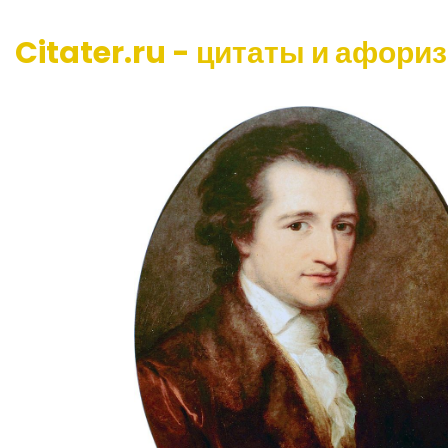
Citater.ru - цитаты и афори