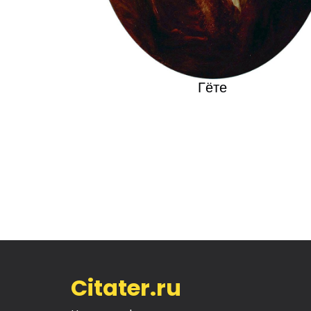
Гёте
Citater.ru