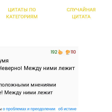
ЦИТАТЫ ПО
СЛУЧАЙНАЯ
КАТЕГОРИЯМ
ЦИТАТА
192
110
вумя
еверно! Между ними лежит
воположными мнениями
ае! Между ними лежит
ты
о проблемах и преодолении
об истине