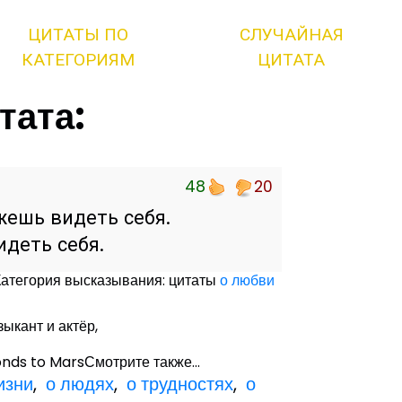
ЦИТАТЫ ПО
СЛУЧАЙНАЯ
КАТЕГОРИЯМ
ЦИТАТА
тата:
48
20
жешь видеть себя.
идеть себя.
Категория высказывания: цитаты
о любви
зыкант и актёр,
nds to MarsСмотрите также...
изни
,
о людях
,
о трудностях
,
о