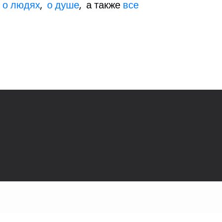
,
о людях
,
о душе
, а также
все