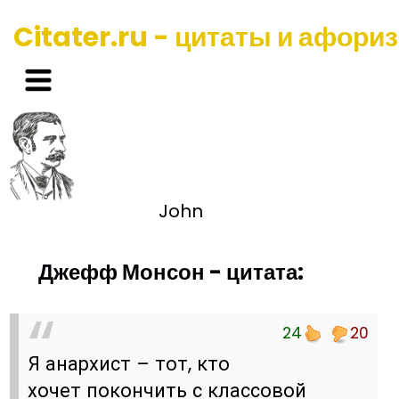
Citater.ru - цитаты и афори
John
Джефф Монсон - цитата:
24
20
Я анархист – тот, кто
хочет покончить с классовой