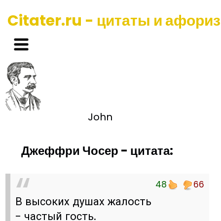
Citater.ru - цитаты и афори
John
Джеффри Чосер - цитата:
48
66
В высоких душах жалость
- частый гость.